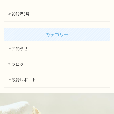
2019年3月
カテゴリー
お知らせ
ブログ
散骨レポート