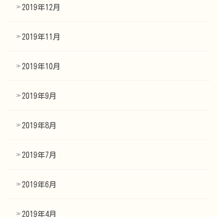
2019年12月
2019年11月
2019年10月
2019年9月
2019年8月
2019年7月
2019年6月
2019年4月