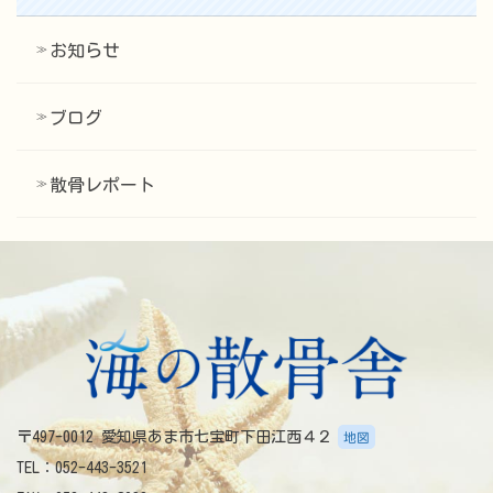
お知らせ
ブログ
散骨レポート
〒497-0012 愛知県あま市七宝町下田江西４２
地図
TEL：052-443-3521