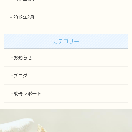
2019年3月
カテゴリー
お知らせ
ブログ
散骨レポート