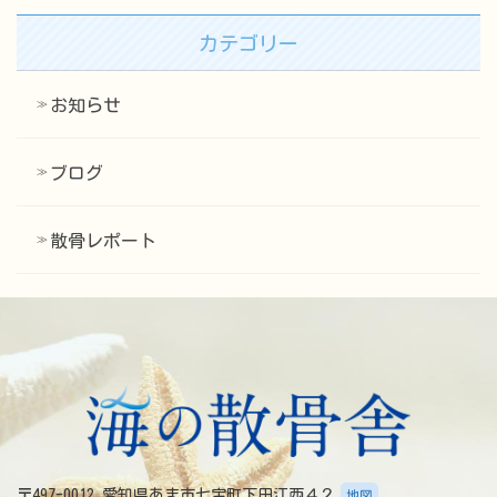
カテゴリー
お知らせ
ブログ
散骨レポート
〒497-0012 愛知県あま市七宝町下田江西４２
地図