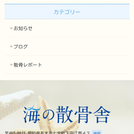
カテゴリー
お知らせ
ブログ
散骨レポート
〒497-0012 愛知県あま市七宝町下田江西４２
地図