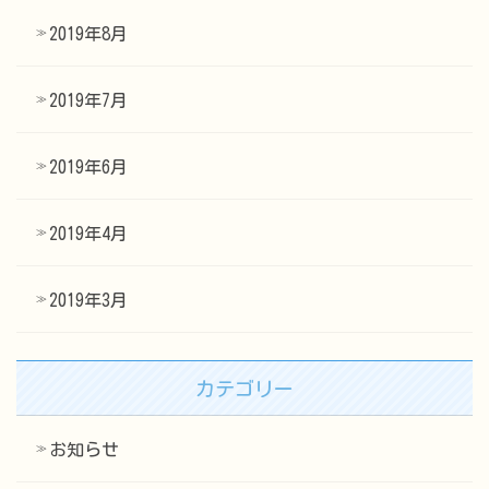
2019年8月
2019年7月
2019年6月
2019年4月
2019年3月
カテゴリー
お知らせ