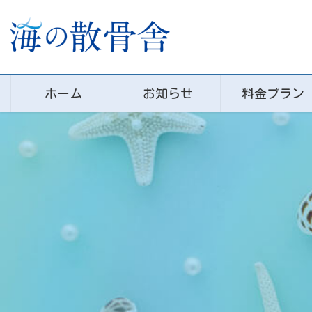
コ
ナ
ン
ビ
テ
ゲ
ン
ー
ツ
シ
に
ョ
ホーム
お知らせ
料金プラン
移
ン
動
に
移
動