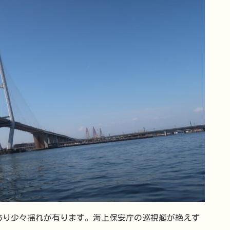
あり少々揺れが有ります。海上保安庁の巡視艇が絶えず