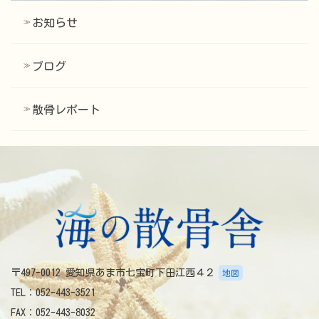
お知らせ
ブログ
散骨レポート
〒497-0012 愛知県あま市七宝町下田江西４２
地図
TEL：052-443-3521
FAX：052-443-8032