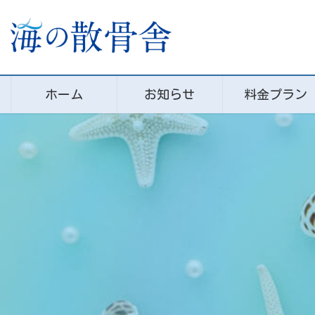
コ
ナ
ン
ビ
テ
ゲ
ン
ー
ツ
シ
に
ョ
ホーム
お知らせ
料金プラン
移
ン
動
に
移
動