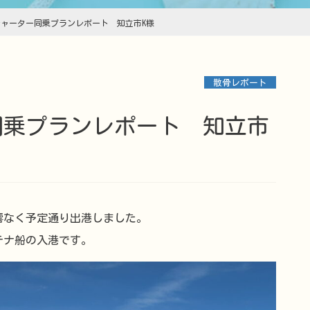
 チャーター同乗プランレポート 知立市K様
散骨レポート
響なく予定通り出港しました。
テナ船の入港です。