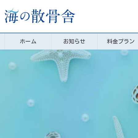
コ
ナ
ン
ビ
テ
ゲ
ン
ー
ツ
シ
に
ョ
ホーム
お知らせ
料金プラン
移
ン
動
に
移
動