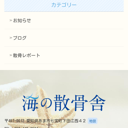
カテゴリー
お知らせ
ブログ
散骨レポート
〒497-0012 愛知県あま市七宝町下田江西４２
地図