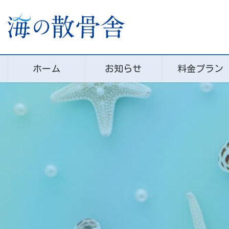
コ
ナ
ン
ビ
テ
ゲ
ン
ー
ツ
シ
に
ョ
ホーム
お知らせ
料金プラン
移
ン
動
に
移
動