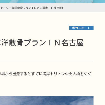
 チャーター海洋散骨プランＩＮ名古屋港 日進市O様
散骨レポート
り場から出港するとすぐに湾岸トリトン中央大橋をくぐ